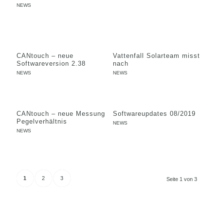
NEWS
CANtouch – neue
Vattenfall Solarteam misst
Softwareversion 2.38
nach
NEWS
NEWS
CANtouch – neue Messung
Softwareupdates 08/2019
Pegelverhältnis
NEWS
NEWS
1
2
3
Seite 1 von 3