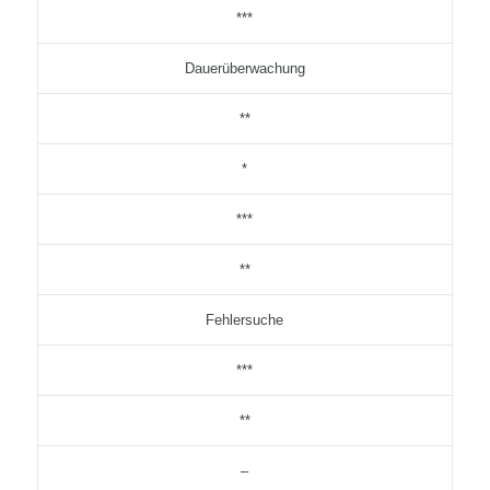
***
Dauerüberwachung
**
*
***
**
Fehlersuche
***
**
–